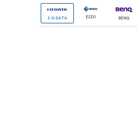
EIZO
I-O DATA
BENQ