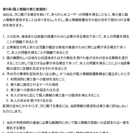
第5条（個人情報の第三者提供）
当社は，次に掲げる場合を除いて，あらかじめユーザーの同意を得ることなく，第三者に個
人情報を提供することはありません。ただし，個人情報保護法その他の法令で認められる場
合を除きます。
人の生命，身体または財産の保護のために必要がある場合であって，本人の同意を得る
ことが困難であるとき
公衆衛生の向上または児童の健全な育成の推進のために特に必要がある場合であっ
て，本人の同意を得ることが困難であるとき
国の機関もしくは地方公共団体またはその委託を受けた者が法令の定める事務を遂行
することに対して協力する必要がある場合であって，本人の同意を得ることにより当該事
務の遂行に支障を及ぼすおそれがあるとき
予め次の事項を告知あるいは公表し，かつ当社が個人情報保護委員会に届出をしたとき
利用目的に第三者への提供を含むこと
第三者に提供されるデータの項目
第三者への提供の手段または方法
本人の求めに応じて個人情報の第三者への提供を停止すること
本人の求めを受け付ける方法
前項の定めにかかわらず，次に掲げる場合には，当該情報の提供先は第三者に該当しない
ものとします。
当社が利用目的の達成に必要な範囲内において個人情報の取扱いの全部または一部を
委託する場合