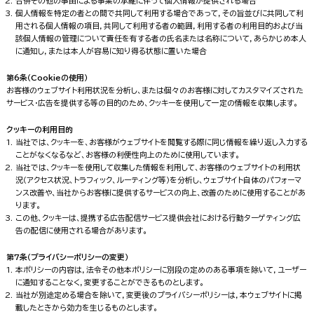
合併その他の事由による事業の承継に伴って個人情報が提供される場合
個人情報を特定の者との間で共同して利用する場合であって，その旨並びに共同して利
用される個人情報の項目，共同して利用する者の範囲，利用する者の利用目的および当
該個人情報の管理について責任を有する者の氏名または名称について，あらかじめ本人
に通知し，または本人が容易に知り得る状態に置いた場合
第6条（Cookieの使用）
お客様のウェブサイト利用状況を分析し、または個々のお客様に対してカスタマイズされた
サービス・広告を提供する等の目的のため、クッキーを使用して一定の情報を収集します。
クッキーの利用目的
当社では、クッキーを、お客様がウェブサイトを閲覧する際に同じ情報を繰り返し入力する
ことがなくなるなど、お客様の利便性向上のために使用しています。
当社では、クッキーを使用して収集した情報を利用して、お客様のウェブサイトの利用状
況（アクセス状況、トラフィック、ルーティング等）を分析し、ウェブサイト自体のパフォーマ
ンス改善や、当社からお客様に提供するサービスの向上、改善のために使用することがあ
ります。
この他、クッキーは、提携する広告配信サービス提供会社における行動ターゲティング広
告の配信に使用される場合があります。
第7条（プライバシーポリシーの変更）
本ポリシーの内容は，法令その他本ポリシーに別段の定めのある事項を除いて，ユーザー
に通知することなく，変更することができるものとします。
当社が別途定める場合を除いて，変更後のプライバシーポリシーは，本ウェブサイトに掲
載したときから効力を生じるものとします。