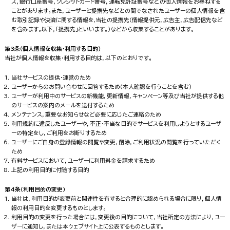
ス，銀行口座番号，クレジットカード番号，運転免許証番号などの個人情報をお尋ねする
ことがあります。また，ユーザーと提携先などとの間でなされたユーザーの個人情報を含
む取引記録や決済に関する情報を,当社の提携先（情報提供元，広告主，広告配信先など
を含みます。以下，｢提携先｣といいます。）などから収集することがあります。
第3条（個人情報を収集・利用する目的）
当社が個人情報を収集・利用する目的は，以下のとおりです。
当社サービスの提供・運営のため
ユーザーからのお問い合わせに回答するため（本人確認を行うことを含む）
ユーザーが利用中のサービスの新機能，更新情報，キャンペーン等及び当社が提供する他
のサービスの案内のメールを送付するため
メンテナンス，重要なお知らせなど必要に応じたご連絡のため
利用規約に違反したユーザーや，不正・不当な目的でサービスを利用しようとするユーザ
ーの特定をし，ご利用をお断りするため
ユーザーにご自身の登録情報の閲覧や変更，削除，ご利用状況の閲覧を行っていただく
ため
有料サービスにおいて，ユーザーに利用料金を請求するため
上記の利用目的に付随する目的
第4条（利用目的の変更）
当社は，利用目的が変更前と関連性を有すると合理的に認められる場合に限り，個人情
報の利用目的を変更するものとします。
利用目的の変更を行った場合には，変更後の目的について，当社所定の方法により，ユー
ザーに通知し，または本ウェブサイト上に公表するものとします。