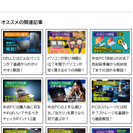
オススメの関連記事
PCメーカー紹介
お役立ち情報
お役立ち情報
DELLとはどんなパソコ
パソコンが安い時期と
中古PC「売却」の方法？
ンか？基礎からわかり
は？年間でパソコンが
売却前準備から売却完
やすく解説！
安く買える6つの時期！
了までの流れを解説！
中古PCの知識
中古PCの知識
パソコンの知識
中古PCは購入後に何を
中古PCの上手な選び
PCのストレージとは何
やればいい？やるべき
方。「当たり」を買うなら
か？ストレージを基礎か
チェックポイント12選
何で選ぶか？
ら徹底解説！
パソコンの知識
パソコンの知識
お役立ち情報