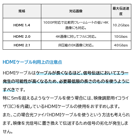
最大伝送速
規格
対応画像
度
1080P対応で比較的フレームレートの低い4K
HDMI 1.4
10.2Gbps
画像にも対応。
HDMI 2.0
4K画像に対してフルに対応。
18Gbps
HDMI 2.1
非圧縮の8K画像に対応。
48Gbps
HDMIケーブル利用上の注意点
HDMIケーブルは
ケーブルが長くなるほど、信号伝送においてエラー
発生の可能性が高くなるため、必要最低限の長さのものを使うように
すべき
です。
特に5mを超えるようなケーブルを使う場合には、映像調節用イコライ
ザ（IC）を内蔵しているHDMIケーブルの使用をおすすめします。
また、この場合光ファイバHDMIケーブルを使うという方法も考えられ
ます。映像を光信号に置き換えて伝送するため信号の劣化が発生しま
せん。