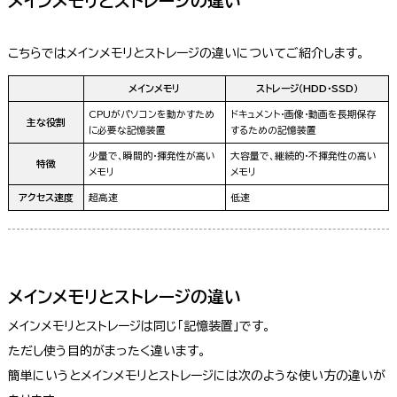
メインメモリとストレージの違い
こちらではメインメモリとストレージの違いについてご紹介します。
メインメモリ
ストレージ（HDD・SSD）
CPUがパソコンを動かすため
ドキュメント・画像・動画を長期保存
主な役割
に必要な記憶装置
するための記憶装置
少量で、瞬間的・揮発性が高い
大容量で、継続的・不揮発性の高い
特徴
メモリ
メモリ
アクセス速度
超高速
低速
メインメモリとストレージの違い
メインメモリとストレージは同じ「記憶装置」です。
ただし使う目的がまったく違います。
簡単にいうとメインメモリとストレージには次のような使い方の違いが