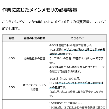
作業に応じたメインメモリの必要容量
こちらではパソコンの作業に応じたメインメモリの必要容量についてご
紹介します。
容量
容量の目安の特徴
できること
4GBは現在のネット環境では厳しい。
4GBは現在
パソコンを起動させることができる
最低限の容量
です。
4GB
必要最低限の容量
ウェブサイトの閲覧、文書作成くらいしかできま
せん。
4GBは容量の多い動画を見るだけでもフリーズ
を起こす可能性があります。
8GBはパソコン初心者用。
8GBは
オフィスソフトを使った作業にはおすす
オフィスソフトメイン
8GB
めの容量
です。
の容量
ただしそれ以上の作業に使うと不安定になりま
す。
16GBはパソコン中級者用。
16GBだと、ほぼほとんどの作業を快適に使うこ