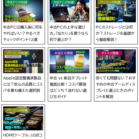
中古PCの知識
中古PCの知識
パソコンの知識
中古PCは購入後に何を
中古PCの上手な選び
PCのストレージとは何
やればいい？やるべき
方。「当たり」を買うなら
か？ストレージを基礎か
チェックポイント12選
何で選ぶか？
ら徹底解説！
パソコンの知識
お役立ち情報
オススメ情報
Apple認定整備済製品
中古 vs 新品タブレット
安くても問題ない？おす
とは？安心の品質とコス
徹底比較！コスパ最強
すめの中古ゲームディス
パを兼ね備えた選択肢
はどっち？迷わない選
プレイと選ぶときのポイ
び方ガイド
ントを解説
パソコンの知識
HDMIケーブル、USBコ