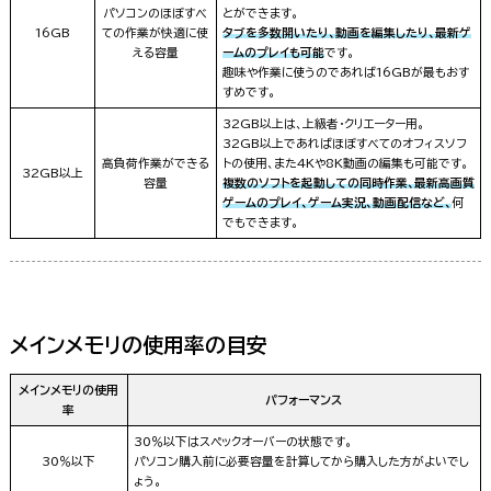
パソコンのほぼすべ
とができます。
16GB
ての作業が快適に使
タブを多数開いたり、動画を編集したり、最新ゲ
える容量
ームのプレイも可能
です。
趣味や作業に使うのであれば16GBが最もおす
すめです。
32GB以上は、上級者・クリエーター用。
32GB以上であればほぼすべてのオフィスソフ
高負荷作業ができる
トの使用、また4Kや8K動画の編集も可能です。
32GB以上
容量
複数のソフトを起動しての同時作業、最新高画質
ゲームのプレイ、ゲーム実況、動画配信など、
何
でもできます。
メインメモリの使用率の目安
メインメモリの使用
パフォーマンス
率
30％以下はスペックオーバーの状態です。
30％以下
パソコン購入前に必要容量を計算してから購入した方がよいでし
ょう。