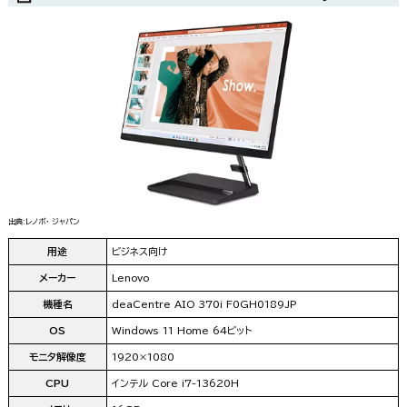
出典:レノボ・ ジャパン
用途
ビジネス向け
メーカー
Lenovo
機種名
deaCentre AIO 370i F0GH0189JP
OS
Windows 11 Home 64ビット
モニタ解像度
1920×1080
CPU
インテル Core i7-13620H