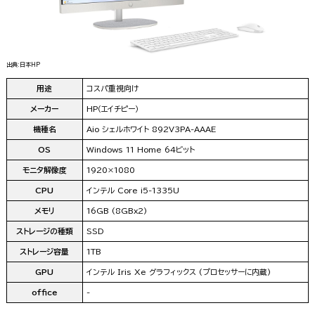
出典:日本HP
用途
コスパ重視向け
メーカー
HP（エイチピー）
機種名
Aio シェルホワイト 892V3PA-AAAE
OS
Windows 11 Home 64ビット
モニタ解像度
1920×1080
CPU
インテル Core i5-1335U
メモリ
16GB (8GBx2)
ストレージの種類
SSD
ストレージ容量
1TB
GPU
インテル Iris Xe グラフィックス (プロセッサーに内蔵)
office
-