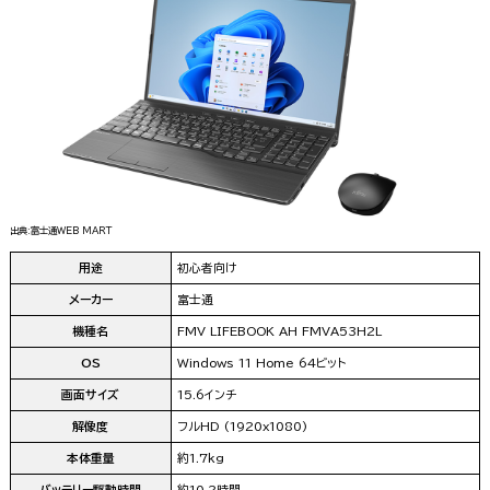
出典:富士通WEB MART
用途
初心者向け
メーカー
富士通
機種名
FMV LIFEBOOK AH FMVA53H2L
OS
Windows 11 Home 64ビット
画面サイズ
15.6インチ
解像度
フルHD (1920x1080)
本体重量
約1.7kg