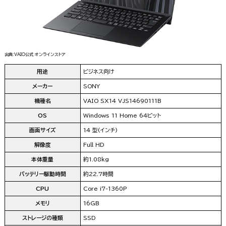
出典:VAIO公式 オンラインストア
用途
ビジネス向け
メーカー
SONY
機種名
VAIO SX14 VJS14690111B
OS
Windows 11 Home 64ビット
画面サイズ
14 型(インチ)
解像度
Full HD
本体重量
約1.08kg
バッテリー駆動時間
約22.7時間
CPU
Core i7-1360P
メモリ
16GB
ストレージの種類
SSD