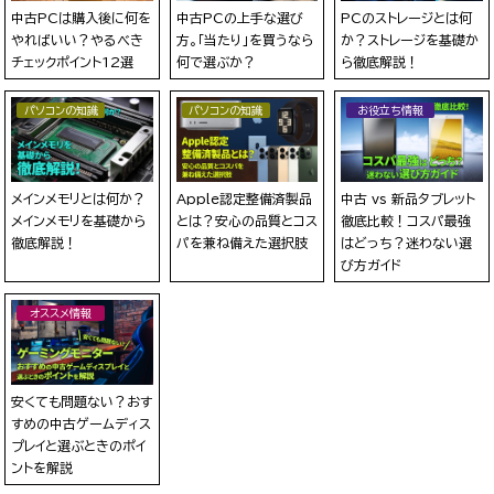
中古PCは購入後に何を
中古PCの上手な選び
PCのストレージとは何
やればいい？やるべき
方。「当たり」を買うなら
か？ストレージを基礎か
チェックポイント12選
何で選ぶか？
ら徹底解説！
パソコンの知識
パソコンの知識
お役立ち情報
メインメモリとは何か？
Apple認定整備済製品
中古 vs 新品タブレット
メインメモリを基礎から
とは？安心の品質とコス
徹底比較！コスパ最強
徹底解説！
パを兼ね備えた選択肢
はどっち？迷わない選
び方ガイド
オススメ情報
安くても問題ない？おす
すめの中古ゲームディス
プレイと選ぶときのポイ
ントを解説