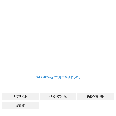
342件
の商品が見つかりました。
おすすめ順
価格が安い順
価格が高い順
新着順