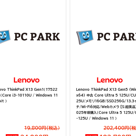
ovo ThinkPad X13 Gen1（17522
Lenovo ThinkPad X13 Gen5 (Wi
（Core i3-10110U / Windows 11
x64) 中古 Core Ultra 5 125U/C
it ）
25U/メモリ16GB/SSD256G/13.3
チ/Wi-Fi6対応/Webカメラ [S:超美品
025年頃購入（Core Ultra 5 125U/
-125U / Windows 11 ）
19,800円(税込）
202,400円(