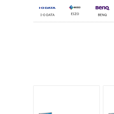
EIZO
I-O DATA
BENQ