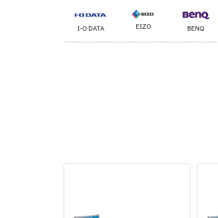
EIZO
I-O DATA
BENQ