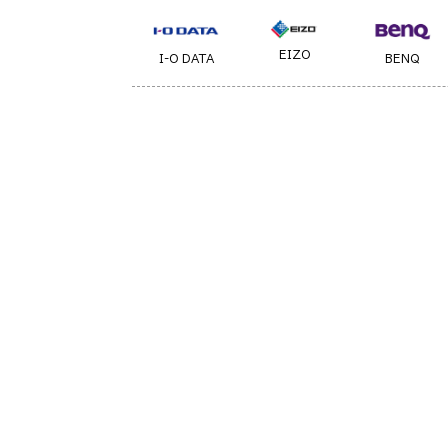
EIZO
I-O DATA
BENQ