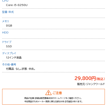
CPU
Core i5-8250U
型番・年式
メモリ
8GB
HDD
ドライブ
SSD
ディスプレイ
12インチ液晶
その他・備考
付属品: なし。状態: 中古。
29,800円
（税込）
販売元：ジャンクワールド
ご注意
商品の在庫・詳細は販売事業会社のホームページをご確認ください。
中古商品のためメーカー発表と異なる部分がある可能性があります。