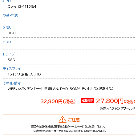
CPU
Core i3-1115G4
型番・年式
メモリ
8GB
HDD
ドライブ
SSD
ディスプレイ
15インチ液晶 フルHD
その他・備考
WEBカメラ、テンキー付、無線LAN、DVD-ROM付き、中古品（訳あり品）
27,800円
32,800円(税込）
価格更新
（税込）
販売元：ジャンクワールド
ご注意
商品の在庫・詳細は販売事業会社のホームページをご確認ください。
中古商品のためメーカー発表と異なる部分がある可能性があります。