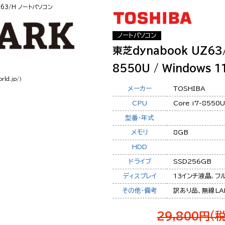
Z63/H ノートパソコン
ノートパソコン
東芝dynabook UZ63
8550U / Windows 11
rld.jp/）
メーカー
TOSHIBA
CPU
Core i7-8550U
型番・年式
メモリ
8GB
HDD
ドライブ
SSD256GB
ディスプレイ
13インチ液晶, フ
その他・備考
訳あり品、無線LA
29,800円(