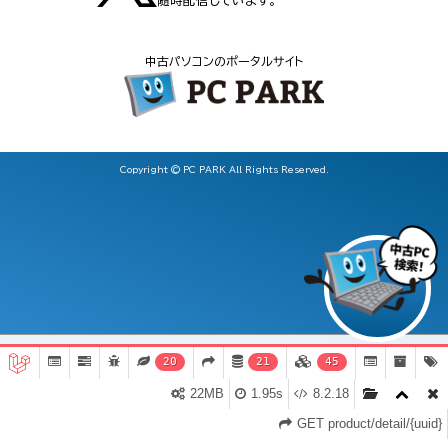
随時配信しています。
中古パソコンのポータルサイト
Copyright © PC PARK All Rights Reserved.
20
21
45
東芝dynabookBJ65/FS 中古ノートパソコン（Core i5-10210U
22MB
1.95s
8.2.18
/ Windows 11 64ビット ）
詳細ページへ移動
お気入り登録
GET product/detail/{uuid}