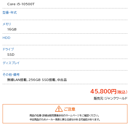
Core i5-10500T
型番・年式
メモリ
16GB
HDD
ドライブ
SSD
ディスプレイ
その他・備考
無線LAN搭載、256GB SSD搭載、中古品
45,800円
（税込）
販売元：ジャンクワールド
ご注意
商品の在庫・詳細は販売事業会社のホームページをご確認ください。
中古商品のためメーカー発表と異なる部分がある可能性があります。