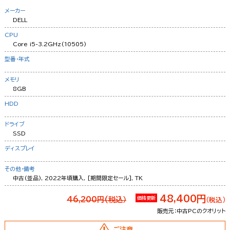
メーカー
DELL
CPU
Core i5-3.2GHz(10505)
型番・年式
メモリ
8GB
HDD
ドライブ
SSD
ディスプレイ
その他・備考
中古(並品), 2022年頃購入, [期間限定セール], TK
48,400円
46,200円(税込）
価格更新
（税込）
販売元：中古PCのクオリット
ご注意