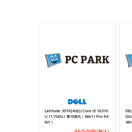
Latitude 3510【中古】（Core i5 10310
DEL
U (1.7GHz) 第10世代 / Win11 Pro 64
GHz
bit ）
4bi
49,500円(税込）