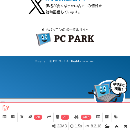
価格が安くなった中古PCの情報を
随時配信しています。
中古パソコンのポータルサイト
Copyright © PC PARK All Rights Reserved.
20
21
487
Latitude5320【中古】(5320-touch/Dell)（Core i5
1145G7(2.6GHz) 第11世代 / Win11 Pro 64bit ）
22MB
1.5s
8.2.18
詳細ページへ移動
お気入り登録