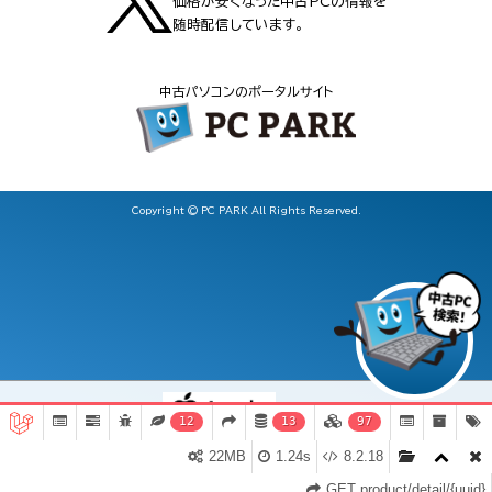
価格が安くなった中古PCの情報を
随時配信しています。
中古パソコンのポータルサイト
Copyright © PC PARK All Rights Reserved.
12
13
97
iPhoneSE364GBSIMフリースターライト（Apple A15
22MB
1.24s
8.2.18
(3.2+1.8GHz) / iOS ）
詳細ページへ移動
お気入り登録
GET product/detail/{uuid}