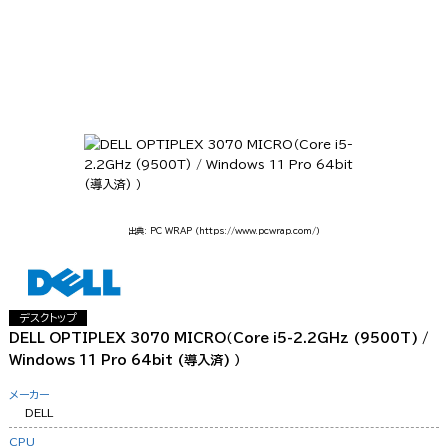
出典: PC WRAP
（https://www.pcwrap.com/）
デスクトップ
DELL OPTIPLEX 3070 MICRO（Core i5-2.2GHz (9500T) /
Windows 11 Pro 64bit (導入済) ）
メーカー
DELL
CPU