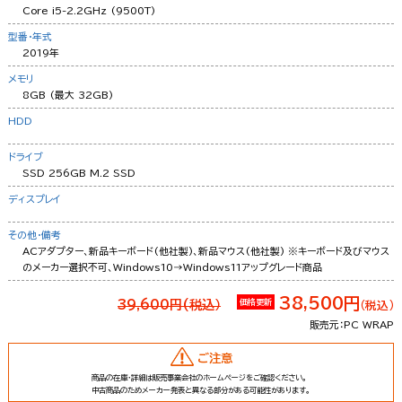
Core i5-2.2GHz (9500T)
型番・年式
2019年
メモリ
8GB (最大 32GB)
HDD
ドライブ
SSD 256GB M.2 SSD
ディスプレイ
その他・備考
ACアダプター、新品キーボード(他社製)、新品マウス(他社製) ※キーボード及びマウス
のメーカー選択不可、Windows10→Windows11アップグレード商品
38,500円
39,600円(税込）
価格更新
（税込）
販売元：PC WRAP
ご注意
商品の在庫・詳細は販売事業会社のホームページをご確認ください。
中古商品のためメーカー発表と異なる部分がある可能性があります。