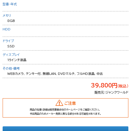
型番・年式
メモリ
8GB
HDD
ドライブ
SSD
ディスプレイ
15インチ液晶
その他・備考
WEBカメラ, テンキー付, 無線LAN, DVDマルチ, フルHD液晶, 中古
39,800円
（税込）
販売元：ジャンクワールド
ご注意
商品の在庫・詳細は販売事業会社のホームページをご確認ください。
中古商品のためメーカー発表と異なる部分がある可能性があります。