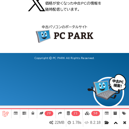
価格が安くなった中古PCの情報を
随時配信しています。
中古パソコンのポータルサイト
Copyright © PC PARK All Rights Reserved.
20
21
58
東芝dynabookB65/HV（1603863）（Core i5-1135G7 /
22MB
1.78s
8.2.18
Windows 11 64bit ）