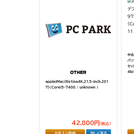
中古
パソ
セット
4bi
appleiMac(Retina4K,21.5-inch,201
7)（Corei5-7400 / unknown ）
42,800円
（税込）
お気入り登録
詳しく見る