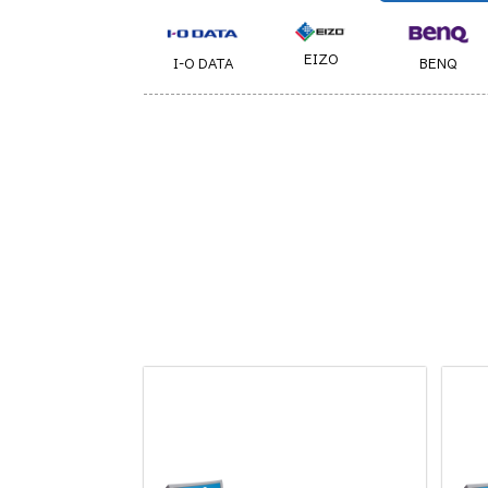
EIZO
I-O DATA
BENQ