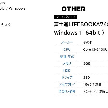
/TX
ノートパソコン
富士通LIFEBOOKA748/
rld.jp/）
Windows 1164bit ）
メーカー
その他
CPU
Core i3-8130U
型番・年式
メモリ
8GB
HDD
ドライブ
SSD
ディスプレイ
15インチ液晶
その他・備考
テンキー付, 無線L