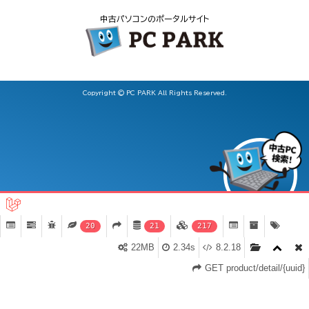
中古パソコンのポータルサイト
Copyright © PC PARK All Rights Reserved.
20
21
217
iPad第6世代Wi-Fi+Cellular 32GB SIMフリー シルバー【中古】
22MB
2.34s
8.2.18
（Apple A10(2.34GHz) / iOS 17 ）
詳細ページへ移動
お気入り登録
GET product/detail/{uuid}