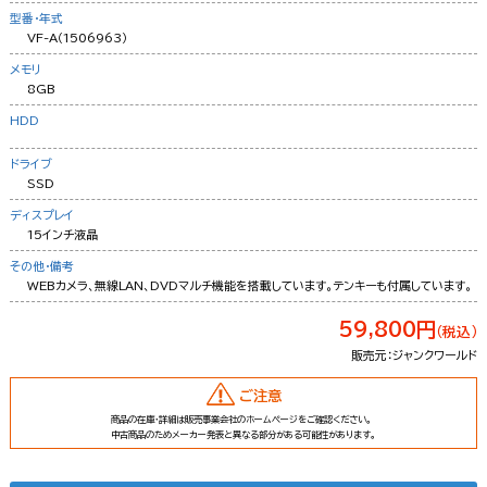
型番・年式
VF-A（1506963）
メモリ
8GB
HDD
ドライブ
SSD
ディスプレイ
15インチ液晶
その他・備考
WEBカメラ、無線LAN、DVDマルチ機能を搭載しています。テンキーも付属しています。
59,800円
（税込）
販売元：ジャンクワールド
ご注意
商品の在庫・詳細は販売事業会社のホームページをご確認ください。
中古商品のためメーカー発表と異なる部分がある可能性があります。