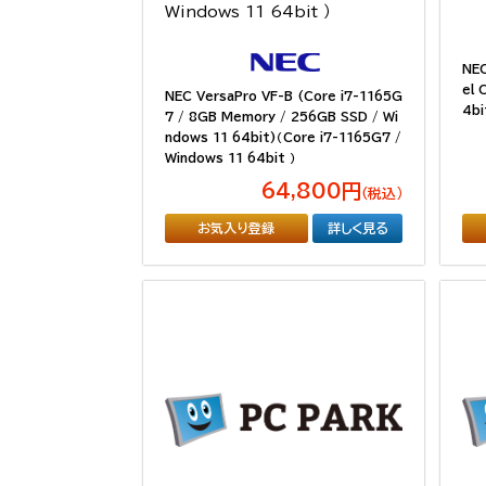
NE
el 
NEC VersaPro VF-B (Core i7-1165G
4bi
7 / 8GB Memory / 256GB SSD / Wi
ndows 11 64bit)（Core i7-1165G7 /
Windows 11 64bit ）
64,800円
（税込）
お気入り登録
詳しく見る