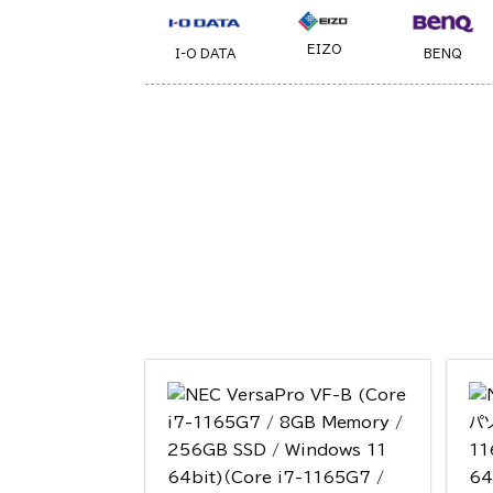
EIZO
I-O DATA
BENQ